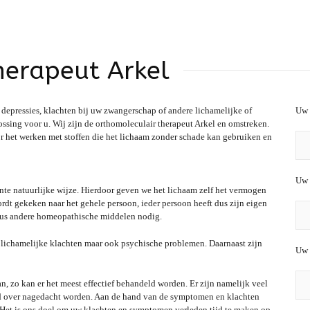
herapeut Arkel
 depressies, klachten bij uw zwangerschap of andere lichamelijke of
Uw 
ing voor u. Wij zijn de orthomoleculair therapeut Arkel en omstreken.
 het werken met stoffen die het lichaam zonder schade kan gebruiken en
Uw 
nte natuurlijke wijze. Hierdoor geven we het lichaam zelf het vermogen
rdt gekeken naar het gehele persoon, ieder persoon heeft dus zijn eigen
dus andere homeopathische middelen nodig.
en lichamelijke klachten maar ook psychische problemen. Daarnaast zijn
Uw 
n, zo kan er het meest effectief behandeld worden. Er zijn namelijk veel
d over nagedacht worden. Aan de hand van de symptomen en klachten
 Het is ons doel om uw klachten en symptomen verleden tijd te maken op