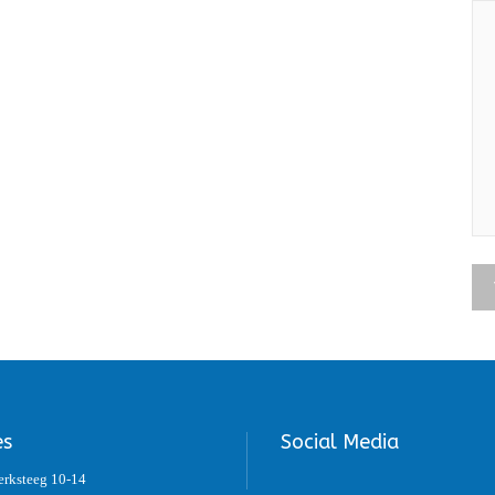
es
Social Media
erksteeg 10-14