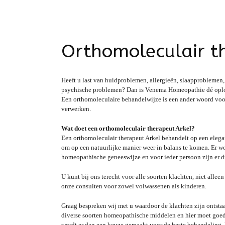
Orthomoleculair t
Heeft u last van huidproblemen, allergieën, slaapproblemen,
psychische problemen? Dan is Venema Homeopathie dé oploss
Een orthomoleculaire behandelwijze is een ander woord voor
verwerken.
Wat doet een orthomoleculair therapeut Arkel?
Een orthomoleculair therapeut Arkel behandelt op een elega
om op een natuurlijke manier weer in balans te komen. Er wo
homeopathische geneeswijze en voor ieder persoon zijn er 
U kunt bij ons terecht voor alle soorten klachten, niet alle
onze consulten voor zowel volwassenen als kinderen.
Graag bespreken wij met u waardoor de klachten zijn ontstaa
diverse soorten homeopathische middelen en hier moet goe
wordt er dan een keuze gemaakt voor de beste behandeling.