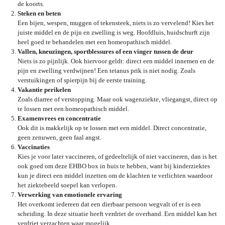
de koorts.
Steken en beten
Een bijen, wespen, muggen of tekensteek, niets is zo vervelend! Kies het
juiste middel en de pijn en zwelling is weg. Hoofdluis, huidschurft zijn
heel goed te behandelen met een homeopathisch middel.
Vallen, kneuzingen, sportblessures of een vinger tussen de deur
Niets is zo pijnlijk. Ook hiervoor geldt: direct een middel innemen en de
pijn en zwelling verdwijnen! Een tetanus prik is niet nodig. Zoals
verstuikingen of spierpijn bij de eerste training.
Vakantie perikelen
Zoals diarree of verstopping. Maar ook wagenziekte, vliegangst, direct op
te lossen met een homeopathisch middel.
Examenvrees en concentratie
Ook dit is makkelijk op te lossen met een middel. Direct concentratie,
geen zenuwen, geen faal angst.
Vaccinaties
Kies je voor later vaccineren, of gedeeltelijk of niet vaccineren, dan is het
ook goed om deze EHBO box in huis te hebben, want bij kinderziektes
kun je direct een middel inzetten om de klachten te verlichten waardoor
het ziektebeeld soepel kan verlopen.
Verwerking van emotionele ervaring
Het overkomt iedereen dat een dierbaar persoon wegvalt of er is een
scheiding. In deze situatie heeft verdriet de overhand. Een middel kan het
verdriet verzachten waar mogelijk