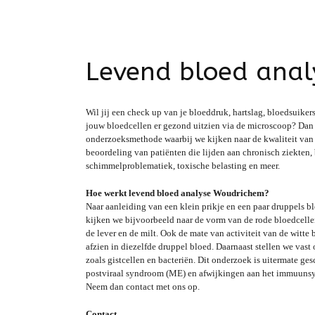
Levend bloed ana
Wil jij een check up van je bloeddruk, hartslag, bloedsuike
jouw bloedcellen er gezond uitzien via de microscoop? Dan 
onderzoeksmethode waarbij we kijken naar de kwaliteit van 
beoordeling van patiënten die lijden aan chronisch ziekten,
schimmelproblematiek, toxische belasting en meer.
Hoe werkt levend bloed analyse Woudrichem?
Naar aanleiding van een klein prikje en een paar druppels 
kijken we bijvoorbeeld naar de vorm van de rode bloedcelle
de lever en de milt. Ook de mate van activiteit van de witt
afzien in diezelfde druppel bloed. Daarnaast stellen we vast 
zoals gistcellen en bacteriën. Dit onderzoek is uitermate g
postviraal syndroom (ME) en afwijkingen aan het immuunsy
Neem dan contact met ons op.
Contact