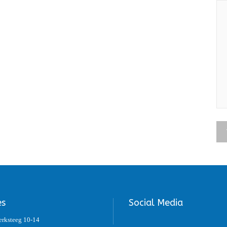
es
Social Media
erksteeg 10-14