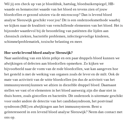
Wil jij een check up van je bloeddruk, hartslag, bloedsuikerspiegel, HB-
waarde en hematocriet waarde van het bloed en tevens zien of jouw
bloedcellen er gezond uitzien via de microscoop? Dan is levend bloed
analyse Sleeuwijk geschikt voor jou! Dit is een onderzoeksmethode waarbij
we kijken naar de kwaliteit van verschillende elementen van het bloed. Het is
bijzonder waardevol bij de beoordeling van patiënten die lijden aan
chronisch ziekten, bacteriële problemen, infectiegevoelige kinderen,
schimmelproblematiek, toxische belasting en meer.
Hoe werkt levend bloed analyse Sleeuwijk?
Naar aanleiding van een klein prikje en een paar druppels bloed kunnen we
afwijkingen of defecten aan bloedcellen opmerken. Zo kijken we
bijvoorbeeld naar de vorm van de rode bloedcellen, wat kan aangeven hoe
het gesteld is met de werking van organen zoals de lever en de milt. Ook de
mate van activiteit van de witte bloedcellen (en dus de activiteit van het
immuunsysteem) kunnen we afzien in diezelfde druppel bloed. Daarnaast
stellen we vast of er elementen in het bloed aanwezig zijn die daar niet in
thuis horen, zoals gistcellen en bacteriën. Dit onderzoek is uitermate geschikt
voor onder andere de detectie van het candidasyndroom, het postviraal
syndroom (ME) en afwijkingen aan het immuunsysteem. Bent u
geïnteresseerd in een levend bloed analyse Sleeuwijk? Neem dan contact met
ons op.