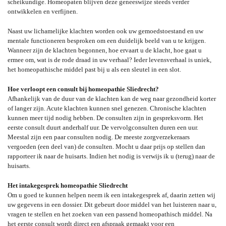
scheikundige. Homeopaten blijven deze geneeswijze steeds verder
ontwikkelen en verfijnen.
Naast uw lichamelijke klachten worden ook uw gemoedstoestand en uw
mentale functioneren besproken om een duidelijk beeld van u te krijgen.
Wanneer zijn de klachten begonnen, hoe ervaart u de klacht, hoe gaat u
ermee om, wat is de rode draad in uw verhaal? Ieder levensverhaal is uniek,
het homeopathische middel past bij u als een sleutel in een slot.
Hoe verloopt een consult bij homeopathie Sliedrecht?
Afhankelijk van de duur van de klachten kan de weg naar gezondheid korter
of langer zijn. Acute klachten kunnen snel genezen. Chronische klachten
kunnen meer tijd nodig hebben. De consulten zijn in gespreksvorm. Het
eerste consult duurt anderhalf uur. De vervolgconsulten duren een uur.
Meestal zijn een paar consulten nodig. De meeste zorgverzekeraars
vergoeden (een deel van) de consulten. Mocht u daar prijs op stellen dan
rapporteer ik naar de huisarts. Indien het nodig is verwijs ik u (terug) naar de
huisarts.
Het intakegesprek homeopathie Sliedrecht
Om u goed te kunnen helpen neem ik een intakegesprek af, daarin zetten wij
uw gegevens in een dossier. Dit gebeurt door middel van het luisteren naar u,
vragen te stellen en het zoeken van een passend homeopathisch middel. Na
het eerste consult wordt direct een afspraak gemaakt voor een