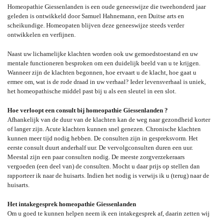
Homeopathie Giessenlanden is een oude geneeswijze die tweehonderd jaar
geleden is ontwikkeld door Samuel Hahnemann, een Duitse arts en
scheikundige. Homeopaten blijven deze geneeswijze steeds verder
ontwikkelen en verfijnen.
Naast uw lichamelijke klachten worden ook uw gemoedstoestand en uw
mentale functioneren besproken om een duidelijk beeld van u te krijgen.
Wanneer zijn de klachten begonnen, hoe ervaart u de klacht, hoe gaat u
ermee om, wat is de rode draad in uw verhaal? Ieder levensverhaal is uniek,
het homeopathische middel past bij u als een sleutel in een slot.
Hoe verloopt een consult bij homeopathie Giessenlanden ?
Afhankelijk van de duur van de klachten kan de weg naar gezondheid korter
of langer zijn. Acute klachten kunnen snel genezen. Chronische klachten
kunnen meer tijd nodig hebben. De consulten zijn in gespreksvorm. Het
eerste consult duurt anderhalf uur. De vervolgconsulten duren een uur.
Meestal zijn een paar consulten nodig. De meeste zorgverzekeraars
vergoeden (een deel van) de consulten. Mocht u daar prijs op stellen dan
rapporteer ik naar de huisarts. Indien het nodig is verwijs ik u (terug) naar de
huisarts.
Het intakegesprek homeopathie Giessenlanden
Om u goed te kunnen helpen neem ik een intakegesprek af, daarin zetten wij