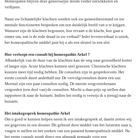
Homeopaten blijven deze geneeswijze steeds verder ontwikkelen en
verfijnen.
Naast uw lichamelijke klachten worden ook uw gemoedstoestand en uw
mentale functioneren besproken om een duidelijk beeld van u te krijgen.
Wanneer zijn de klachten begonnen, hoe ervaart u de klacht, hoe gaat u
ermee om, wat is de rode draad in uw verhaal? Ieder levensverhaal is uniek,
het homeopathische middel past bij u als een sleutel in een slot.
Hoe verloopt een consult bij homeopathie Arkel ?
Afhankelijk van de duur van de klachten kan de weg naar gezondheid korter
of langer zijn. Acute klachten kunnen snel genezen. Chronische klachten
kunnen meer tijd nodig hebben. De consulten zijn in gespreksvorm. Het
eerste consult duurt anderhalf uur. De vervolgconsulten duren een uur.
Meestal zijn een paar consulten nodig. De meeste zorgverzekeraars
vergoeden (een deel van) de consulten. Mocht u daar prijs op stellen dan
rapporteer ik naar de huisarts. Indien het nodig is verwijs ik u (terug) naar de
huisarts.
Het intakegesprek homeopathie Arkel
Om u goed te kunnen helpen neem ik een intakegesprek af, daarin zetten wij
uw gegevens in een dossier. Dit gebeurt door middel van het luisteren naar u,
vragen te stellen en het zoeken van een passend homeopathisch middel. Na
het eerste consult wordt direct een afspraak gemaakt voor een